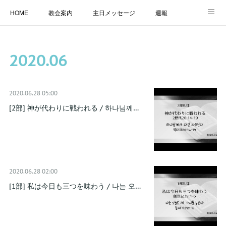
HOME
教会案内
主日メッセージ
週報
主日学校
MESSAGE
福音のメッセージ
ALBUM
2020
.
06
LINK
2020.06.28 05:00
[2部] 神が代わりに戦われる / 하나님께…
2020.06.28 02:00
[1部] 私は今日も三つを味わう / 나는 오…