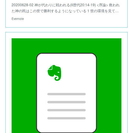
20200628-02 神が代わりに戦われる(Ⅱ歴代20:14-19) <序論> 救われ
た神の民はこの世で勝利するようになっている 1 世の環境を見て…
Evernote