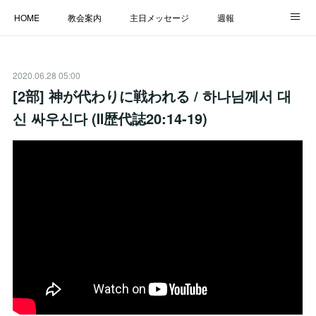
HOME
教会案内
主日メッセージ
週報
主日学校
MESSAGE
福音のメッセージ
ALBUM
2020.06.28 05:00
LINK
[2部] 神が代わりに戦われる / 하나님께서 대
신 싸우신다 (Ⅱ歴代誌20:14-19)