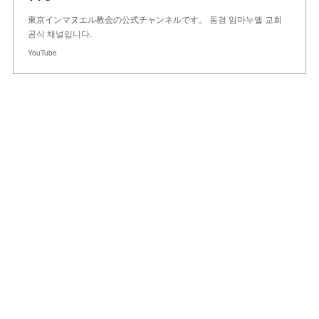
東京インマヌエル教会の公式チャンネルです。 동경 임마누엘 교회
공식 채널입니다.
YouTube