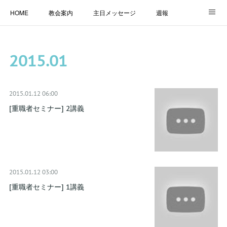
HOME
教会案内
主日メッセージ
週報
主日学校
MESSAGE
福音のメッセージ
ALBUM
2015
.
01
LINK
2015.01.12 06:00
[重職者セミナー] 2講義
2015.01.12 03:00
[重職者セミナー] 1講義