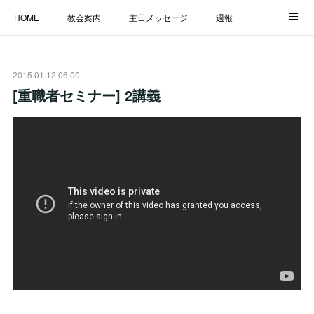
HOME
教会案内
主日メッセージ
週報
主日学校
MESSAGE
福音のメッセージ
ALBUM
2015.01.12 06:00
LINK
[重職者セミナー] 2講義