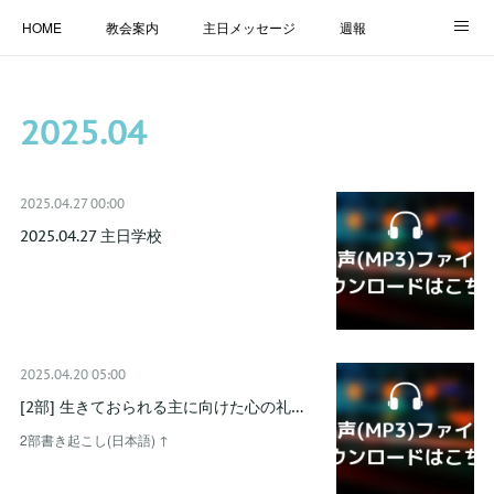
HOME
教会案内
主日メッセージ
週報
主日学校
MESSAGE
福音のメッセージ
ALBUM
2025
.
04
LINK
2025.04.27 00:00
2025.04.27 主日学校
2025.04.20 05:00
[2部] 生きておられる主に向けた心の礼…
2部書き起こし(日本語) ↑