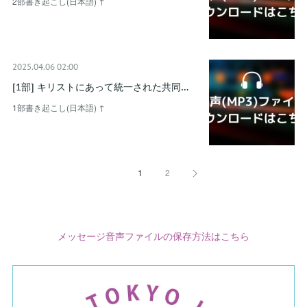
2部書き起こし(日本語) ↑
2025.04.06 02:00
[1部] キリストにあって統一された共同…
1部書き起こし(日本語) ↑
1
2
メッセージ音声ファイルの保存方法はこちら