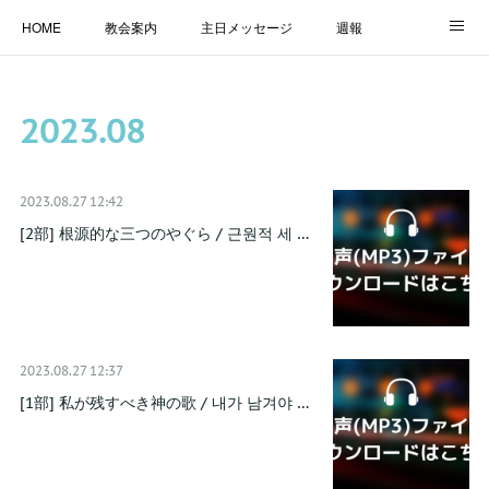
HOME
教会案内
主日メッセージ
週報
主日学校
MESSAGE
福音のメッセージ
ALBUM
2023
.
08
LINK
2023.08.27 12:42
[2部] 根源的な三つのやぐら / 근원적 세 …
2023.08.27 12:37
[1部] 私が残すべき神の歌 / 내가 남겨야 …