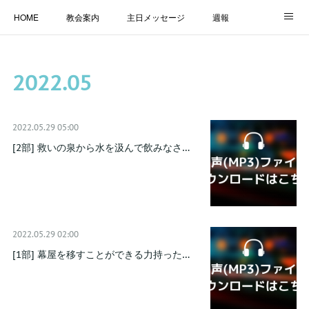
HOME
教会案内
主日メッセージ
週報
主日学校
MESSAGE
福音のメッセージ
ALBUM
2022
.
05
LINK
2022.05.29 05:00
[2部] 救いの泉から水を汲んで飲みなさ…
2022.05.29 02:00
[1部] 幕屋を移すことができる力持った…