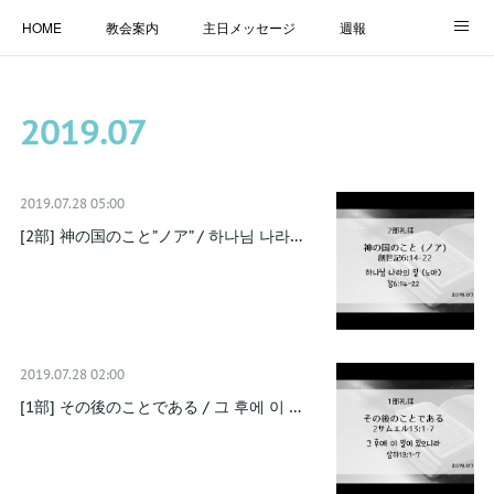
HOME
教会案内
主日メッセージ
週報
主日学校
MESSAGE
福音のメッセージ
ALBUM
2019
.
07
LINK
2019.07.28 05:00
[2部] 神の国のこと”ノア” / 하나님 나라…
2019.07.28 02:00
[1部] その後のことである / 그 후에 이 …