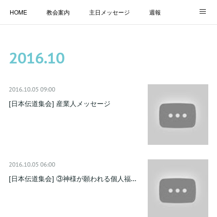
HOME
教会案内
主日メッセージ
週報
主日学校
MESSAGE
福音のメッセージ
ALBUM
2016
.
10
LINK
2016.10.05 09:00
[日本伝道集会] 産業人メッセージ
2016.10.05 06:00
[日本伝道集会] ③神様が願われる個人福…