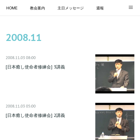
HOME
教会案内
主日メッセージ
週報
主日学校
MESSAGE
福音のメッセージ
ALBUM
2008
.
11
LINK
2008.11.03 08:00
[日本癒し使命者修練会] 3講義
2008.11.03 05:00
[日本癒し使命者修練会] 2講義