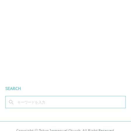
SEARCH
Copyright ⓒ Tokyo Immanuel Church, All Right Reserved.