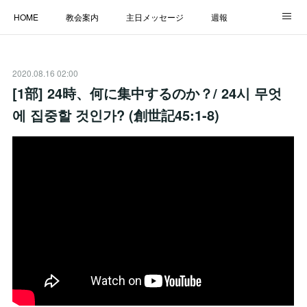
HOME
教会案内
主日メッセージ
週報
主日学校
MESSAGE
福音のメッセージ
ALBUM
2020.08.16 02:00
LINK
[1部] 24時、何に集中するのか？/ 24시 무엇
에 집중할 것인가? (創世記45:1-8)