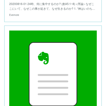
20200816-01 24時、何に集中するのか? (創45:1~8) <序論> なぜこ
こにいて、なぜこの事が起きて、なぜ生きるのか? 1. “神はいのち…
Evernote