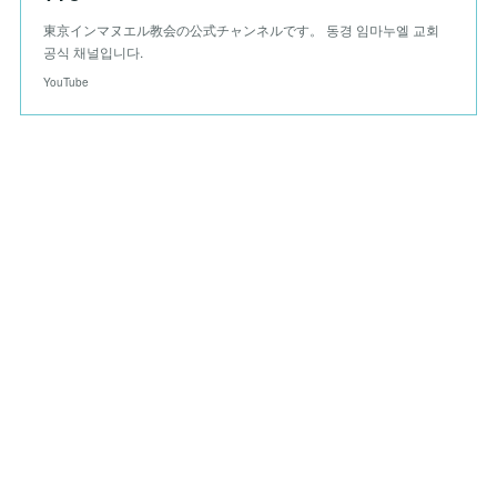
東京インマヌエル教会の公式チャンネルです。 동경 임마누엘 교회
공식 채널입니다.
YouTube