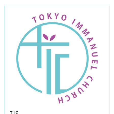
T I C