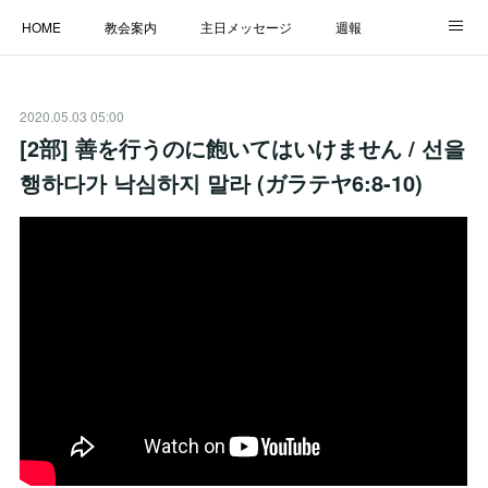
HOME
教会案内
主日メッセージ
週報
主日学校
MESSAGE
福音のメッセージ
ALBUM
2020.05.03 05:00
LINK
[2部] 善を行うのに飽いてはいけません / 선을
행하다가 낙심하지 말라 (ガラテヤ6:8-10)