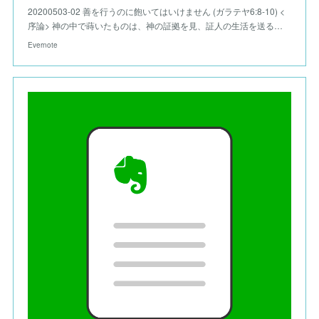
20200503-02 善を行うのに飽いてはいけません (ガラテヤ6:8-10) <
序論> 神の中で蒔いたものは、神の証拠を見、証人の生活を送る…
Evernote