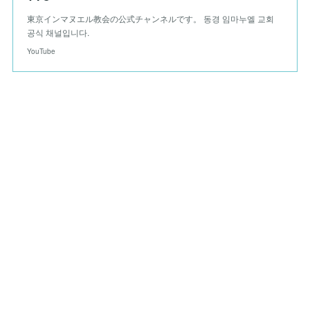
東京インマヌエル教会の公式チャンネルです。 동경 임마누엘 교회
공식 채널입니다.
YouTube