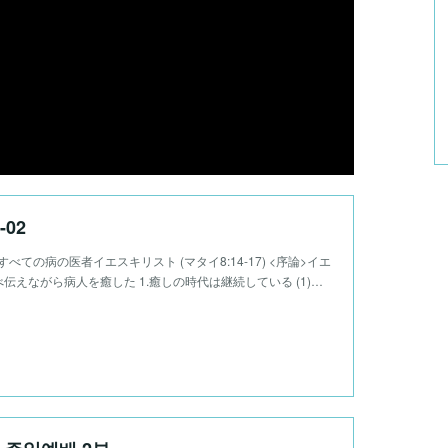
-02
02 すべての病の医者イエスキリスト (マタイ8:14-17) <序論>イエ
伝えながら病人を癒した 1.癒しの時代は継続している (1)…