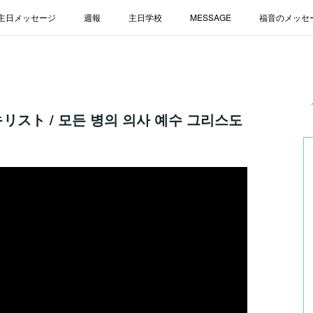
主日メッセージ
週報
主日学校
MESSAGE
福音のメッセ
リスト / 모든 병의 의사 예수 그리스도