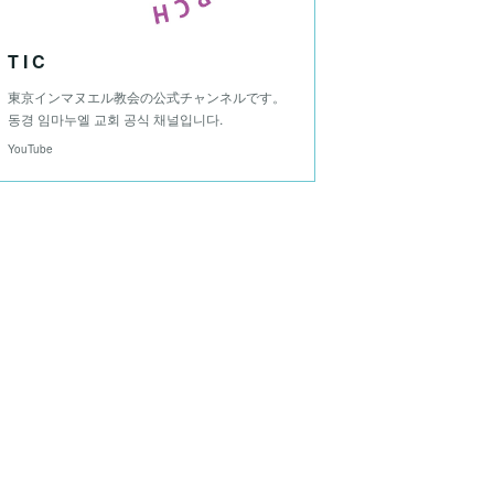
T I C
東京インマヌエル教会の公式チャンネルです。
동경 임마누엘 교회 공식 채널입니다.
YouTube