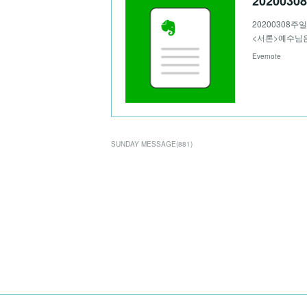
202003
20200308주
<서론>예수님은
Evernote
SUNDAY MESSAGE
(
881
)