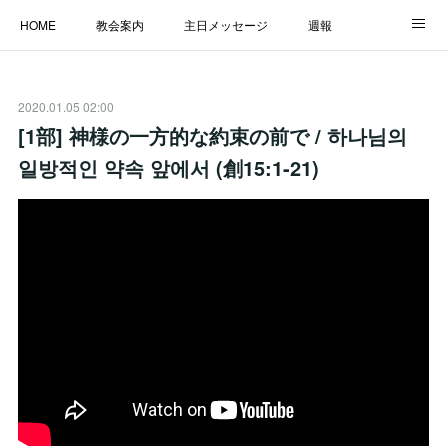
HOME
教会案内
主日メッセージ
週報
主日学校
MESSAGE
福音のメッセージ
ALBUM
2020.01.05 02:00
LINK
[1部] 神様の一方的な約束の前で / 하나님의
일방적인 약속 앞에서 (創15:1-21)