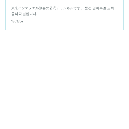
東京インマヌエル教会の公式チャンネルです。 동경 임마누엘 교회
공식 채널입니다.
YouTube