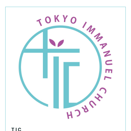
T I C