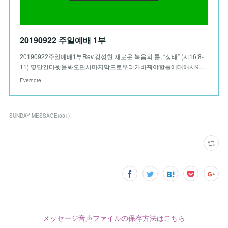
20190922 주일예배 1부
20190922주일예배1부Rev.강성현 새로운 복음의 틀, “상태” (시16:8-
11) 몇달간다윗을봐오면서마지막으로우리가바꿔야할틀에대해서9…
Evernote
SUNDAY MESSAGE
(
881
)
メッセージ音声ファイルの保存方法はこちら