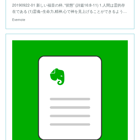
20190922-01 新しい福音の枠, “状態” (詩篇16:8-11) 1.人間は霊的存
在である (1)霊魂–生命力,精神,心で神を見上げることができるよう…
Evernote