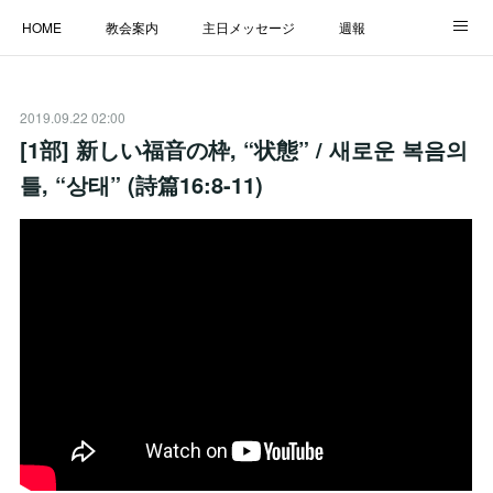
HOME
教会案内
主日メッセージ
週報
主日学校
MESSAGE
福音のメッセージ
ALBUM
2019.09.22 02:00
LINK
[1部] 新しい福音の枠, “状態” / 새로운 복음의
틀, “상태” (詩篇16:8-11)