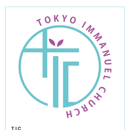
T I C