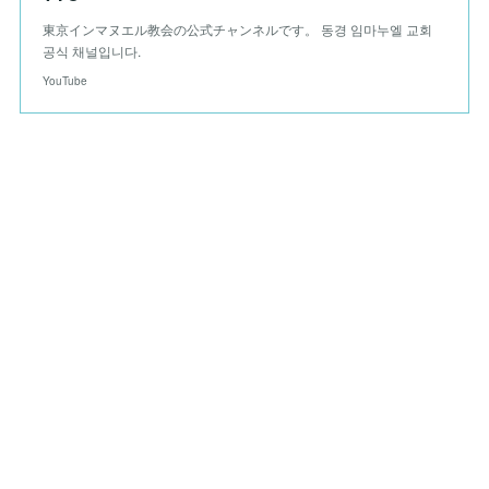
東京インマヌエル教会の公式チャンネルです。 동경 임마누엘 교회
공식 채널입니다.
YouTube