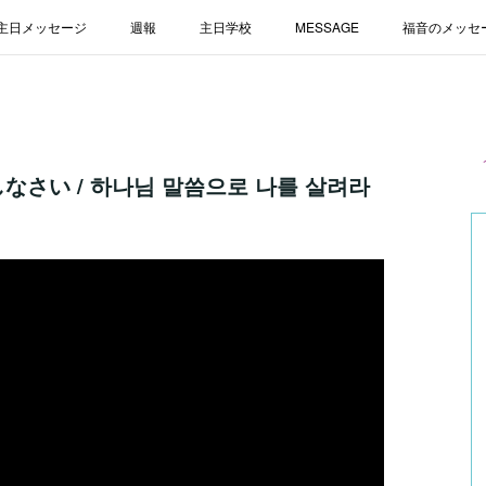
主日メッセージ
週報
主日学校
MESSAGE
福音のメッセ
なさい / 하나님 말씀으로 나를 살려라