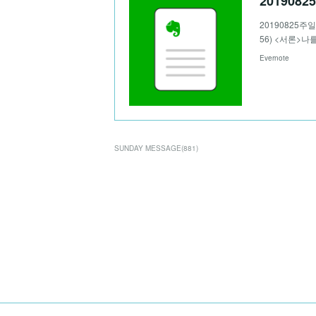
201908
20190825주
56) <서론>나
Evernote
SUNDAY MESSAGE
(
881
)