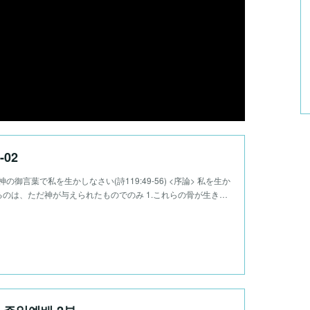
-02
02 神の御言葉で私を生かしなさい(詩119:49-56) <序論> 私を生か
のは、ただ神が与えられたものでのみ 1.これらの骨が生き…