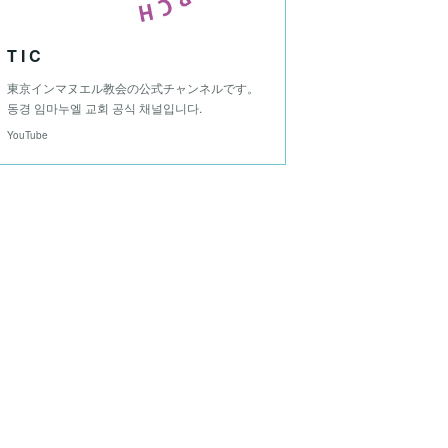
T I C
東京インマヌエル教会の公式チャンネルです。
동경 임마누엘 교회 공식 채널입니다.
YouTube