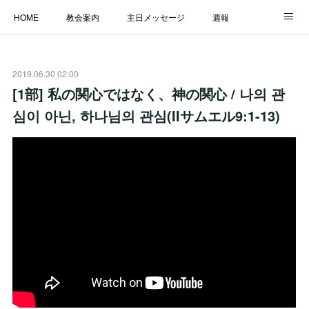
HOME
教会案内
主日メッセージ
週報
主日学校
MESSAGE
福音のメッセージ
ALBUM
2019.06.30 02:00
LINK
[1部] 私の関心ではなく、神の関心 / 나의 관
심이 아닌, 하나님의 관심(IIサムエル9:1-13)