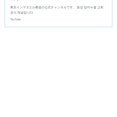
東京インマヌエル教会の公式チャンネルです。 동경 임마누엘 교회
공식 채널입니다.
YouTube