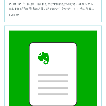
20190623主日礼拝-01部 私を生かす挑戦を始めなさい (Ⅱサムエル
8:6, 14) <序論> 聖書は人間の話ではなく, 神の話です 1. 先に征服…
Evernote