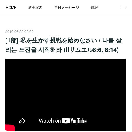
HOME
教会案内
主日メッセージ
週報
主日学校
MESSAGE
福音のメッセージ
ALBUM
2019.06.23 02:00
LINK
[1部] 私を生かす挑戦を始めなさい / 나를 살
리는 도전을 시작해라 (IIサムエル8:6, 8:14)