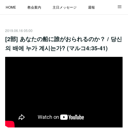
HOME
教会案内
主日メッセージ
週報
主日学校
MESSAGE
福音のメッセージ
ALBUM
2019.06.16 05:00
LINK
[2部] あなたの船に誰がおられるのか？ / 당신
의 배에 누가 계시는가? (マルコ4:35-41)