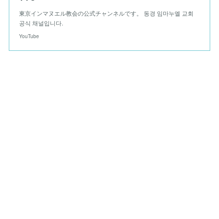
東京インマヌエル教会の公式チャンネルです。 동경 임마누엘 교회
공식 채널입니다.
YouTube