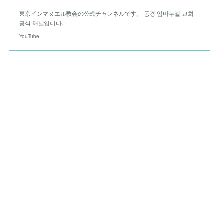
東京インマヌエル教会の公式チャンネルです。 동경 임마누엘 교회
공식 채널입니다.
YouTube