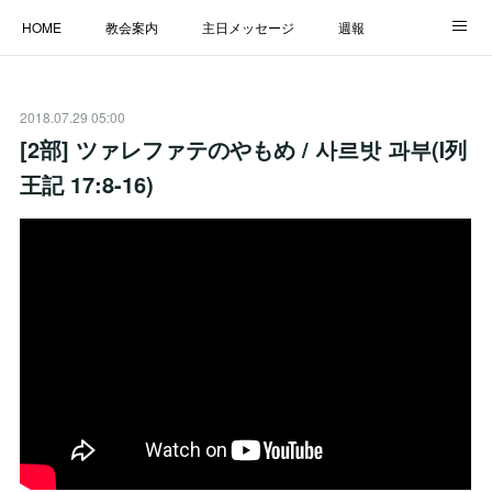
HOME
教会案内
主日メッセージ
週報
主日学校
MESSAGE
福音のメッセージ
ALBUM
2018.07.29 05:00
LINK
[2部] ツァレファテのやもめ / 사르밧 과부(Ⅰ列
王記 17:8-16)