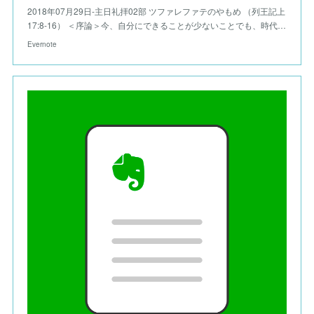
2018年07月29日-主日礼拝02部 ツファレファテのやもめ （列王記上
17:8-16） ＜序論＞今、自分にできることが少ないことでも、時代…
Evernote