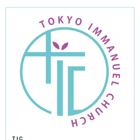
T I C