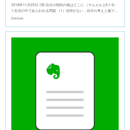
2018年11月25日-1部 自分の契約の箱はどこに （サムエル上6:1-9）
1.生活の中であらわれる問題 （1）信仰がない：自分の考えと義で…
Evernote