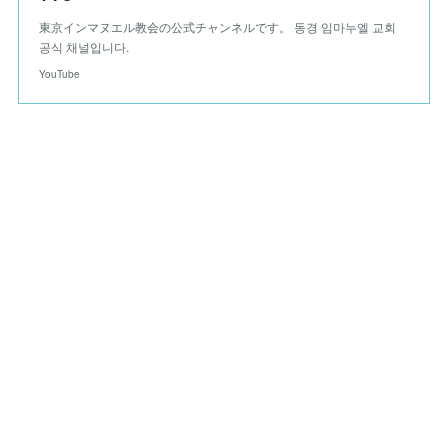
東京インマヌエル教会の公式チャンネルです。 동경 임마누엘 교회
공식 채널입니다.
YouTube