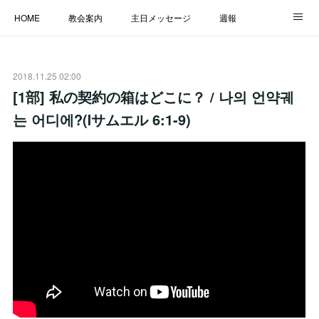
HOME
教会案内
主日メッセージ
週報
主日学校
MESSAGE
福音のメッセージ
ALBUM
2018.11.25 02:00
LINK
[1部] 私の契約の箱はどこに？ / 나의 언약궤
는 어디에?(Ⅰサムエル 6:1-9)