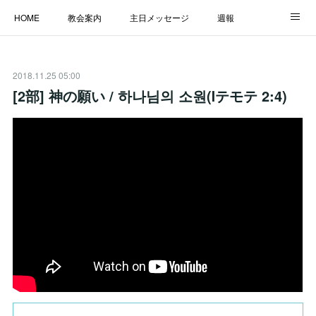
HOME
教会案内
主日メッセージ
週報
主日学校
MESSAGE
福音のメッセージ
ALBUM
2018.11.25 05:00
LINK
[2部] 神の願い / 하나님의 소원(Ⅰテモテ 2:4)