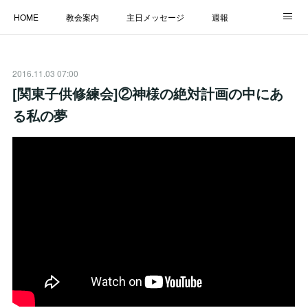
HOME
教会案内
主日メッセージ
週報
主日学校
MESSAGE
福音のメッセージ
ALBUM
2016.11.03 07:00
LINK
[関東子供修練会]②神様の絶対計画の中にあ
る私の夢