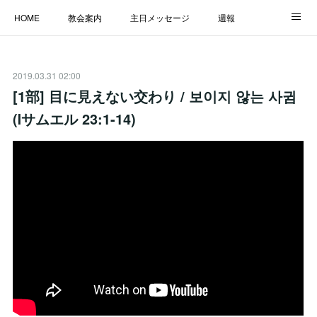
HOME
教会案内
主日メッセージ
週報
主日学校
MESSAGE
福音のメッセージ
ALBUM
2019.03.31 02:00
LINK
[1部] 目に見えない交わり / 보이지 않는 사귐
(Ⅰサムエル 23:1-14)