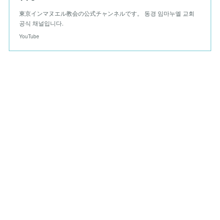
東京インマヌエル教会の公式チャンネルです。 동경 임마누엘 교회
공식 채널입니다.
YouTube