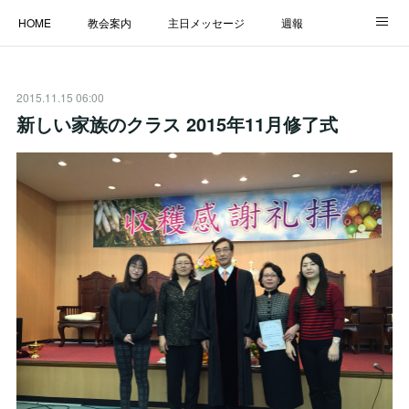
HOME
教会案内
主日メッセージ
週報
主日学校
MESSAGE
福音のメッセージ
ALBUM
2015.11.15 06:00
LINK
新しい家族のクラス 2015年11月修了式