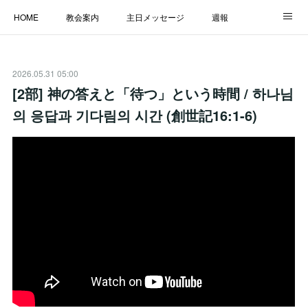
HOME
教会案内
主日メッセージ
週報
主日学校
MESSAGE
福音のメッセージ
ALBUM
2026.05.31 05:00
LINK
[2部] 神の答えと「待つ」という時間 / 하나님
의 응답과 기다림의 시간 (創世記16:1-6)