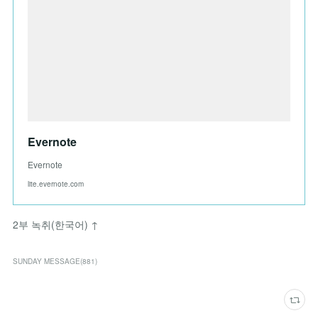
Evernote
Evernote
lite.evernote.com
2부 녹취(한국어) ↑
SUNDAY MESSAGE
(
881
)