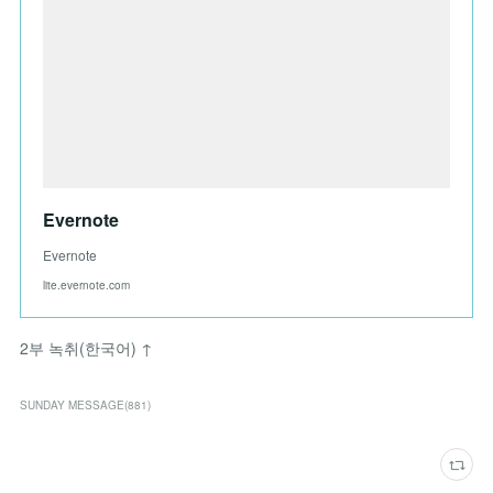
Evernote
Evernote
lite.evernote.com
2부 녹취(한국어) ↑
SUNDAY MESSAGE
(
881
)