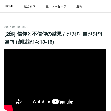
HOME
教会案内
主日メッセージ
週報
主日学校
MESSAGE
福音のメッセージ
ALBUM
2026.05.10 05:00
LINK
[2部] 信仰と不信仰の結果 / 신앙과 불신앙의
결과 (創世記14:13-16)