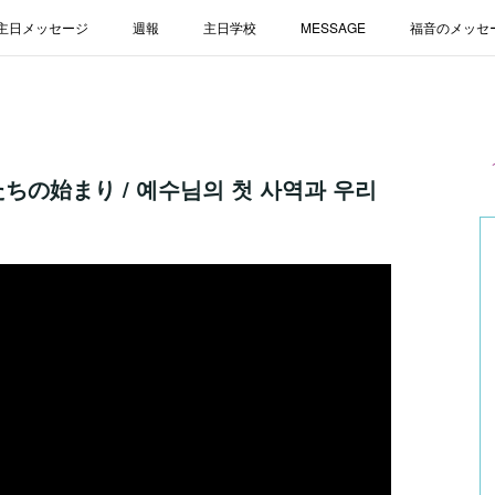
主日メッセージ
週報
主日学校
MESSAGE
福音のメッセ
ちの始まり / 예수님의 첫 사역과 우리