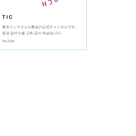
T I C
東京インマヌエル教会の公式チャンネルです。
동경 임마누엘 교회 공식 채널입니다.
YouTube