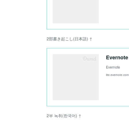
2部書き起こし(日本語) ↑
Evernote
Evernote
lite.evernote.com
2부 녹취(한국어) ↑