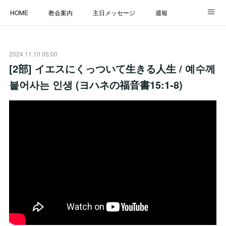
HOME
教会案内
主日メッセージ
週報
主日学校
MESSAGE
福音のメッセージ
ALBUM
2024.11.10 05:00
LINK
[2部] イエスにくっついて生きる人生 / 예수께
붙어사는 인생 (ヨハネの福音書15:1-8)