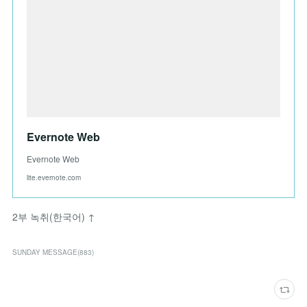
Evernote Web
Evernote Web
lite.evernote.com
2부 녹취(한국어) ↑
SUNDAY MESSAGE
(
883
)