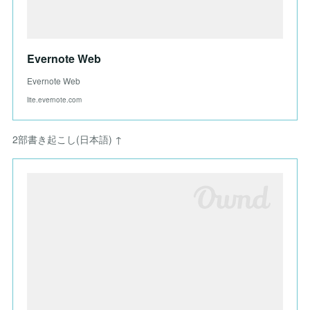
Evernote Web
Evernote Web
lite.evernote.com
2部書き起こし(日本語) ↑