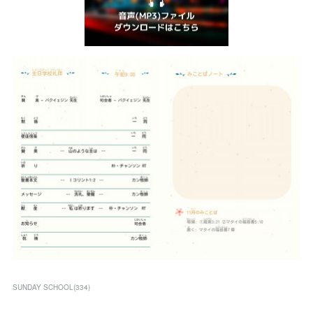
SUNDAY SCHOOL
(
334
)