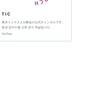
T I C
東京インマヌエル教会の公式チャンネルです。
동경 임마누엘 교회 공식 채널입니다.
YouTube