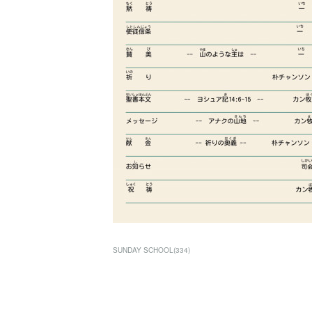
SUNDAY SCHOOL
(
334
)