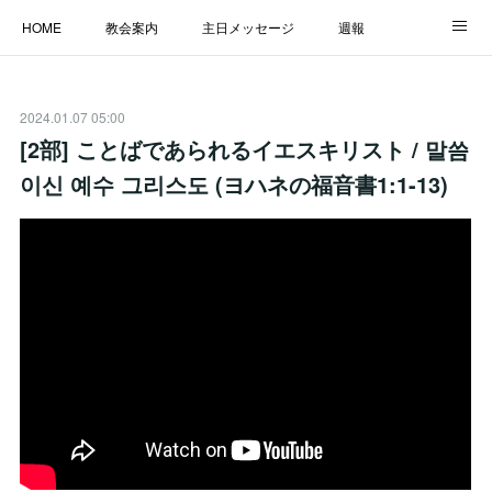
HOME
教会案内
主日メッセージ
週報
主日学校
MESSAGE
福音のメッセージ
ALBUM
2024.01.07 05:00
LINK
[2部] ことばであられるイエスキリスト / 말씀
이신 예수 그리스도 (ヨハネの福音書1:1-13)