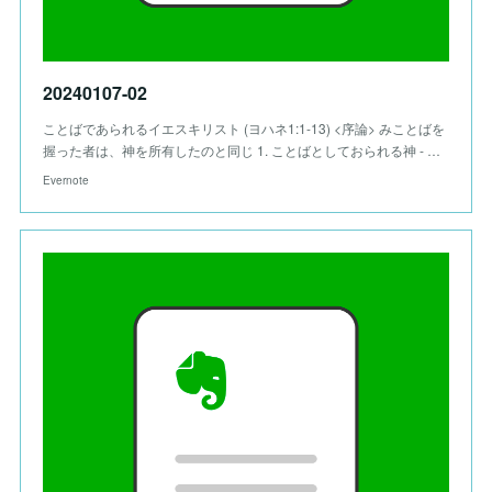
20240107-02
ことばであられるイエスキリスト (ヨハネ1:1-13) <序論> みことばを
握った者は、神を所有したのと同じ 1. ことばとしておられる神 - …
Evernote