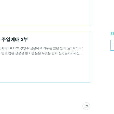
S
31 주일예배 2부
일예배 2부 Rev. 강명주 심은대로 거두는 참된 원리 (갈6:6-10) <
 믿고 참된 성공을 한 사람들은 무엇을 먼저 심었는가? 세상 …