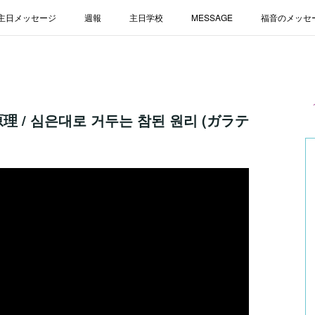
主日メッセージ
週報
主日学校
MESSAGE
福音のメッセ
理 / 심은대로 거두는 참된 원리 (ガラテ