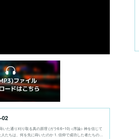
-02
02 蒔いた通り刈り取る真の原理 (ガラ6:6~10) <序論> 神を信じて
人たちは、何を先に蒔いたのか 1. 信仰で成功した者たちの…