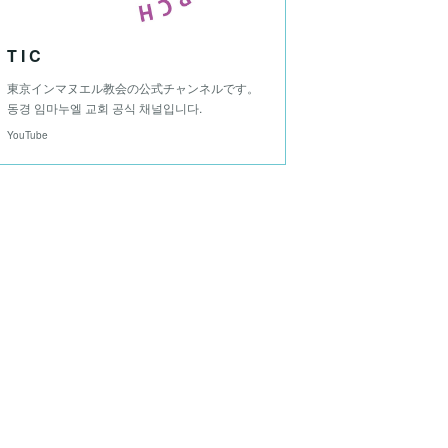
T I C
東京インマヌエル教会の公式チャンネルです。
동경 임마누엘 교회 공식 채널입니다.
YouTube