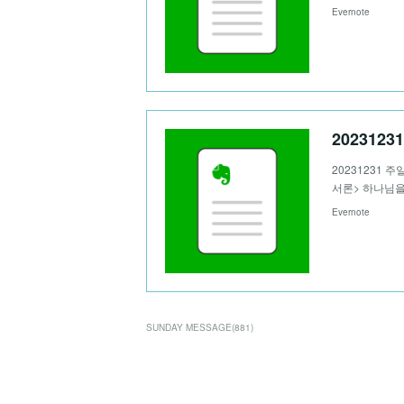
Evernote
202312
20231231 주
서론> 하나님을
Evernote
SUNDAY MESSAGE
(
881
)