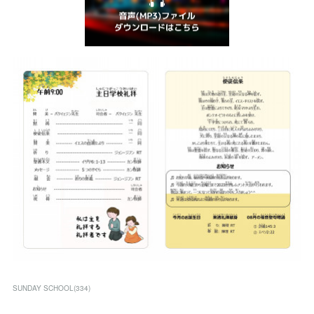
SUNDAY SCHOOL
(
334
)