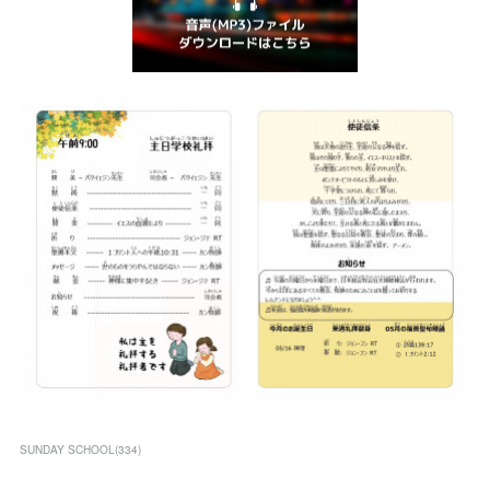
SUNDAY SCHOOL
(
334
)