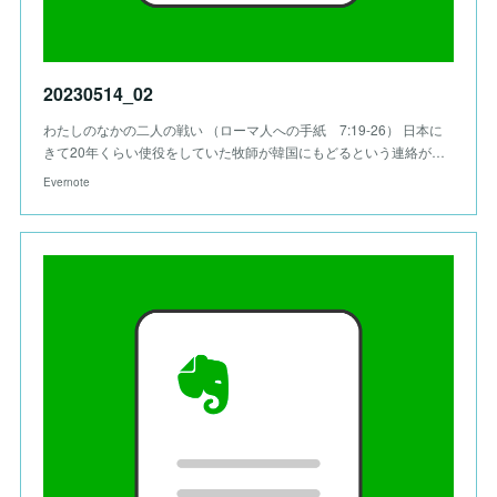
20230514_02
わたしのなかの二人の戦い （ローマ人への手紙 7:19-26） 日本に
きて20年くらい使役をしていた牧師が韓国にもどるという連絡が…
Evernote