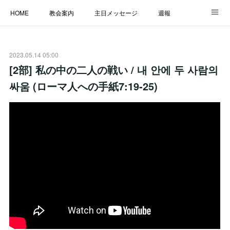
HOME
教会案内
主日メッセージ
週報
主日学校
MESSAGE
福音のメッセージ
ALBUM
2023.05.14 05:00
LINK
[2部] 私の中の二人の戦い / 내 안에 두 사람의
싸움 (ローマ人への手紙7:19-25)