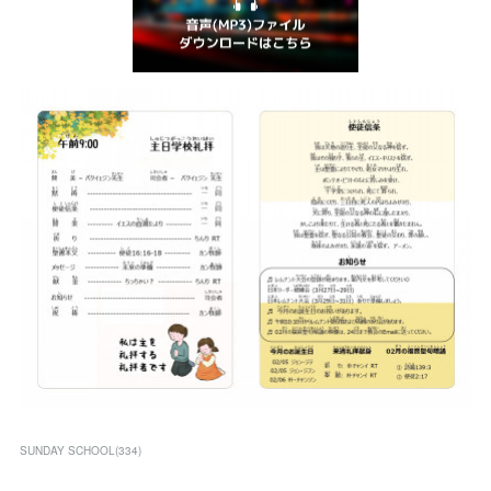
SUNDAY SCHOOL
(
334
)