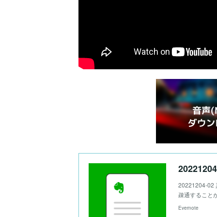
20221204
20221204-
疎通すること
Evernote