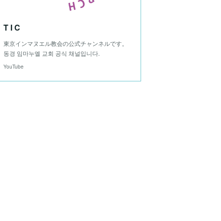
T I C
東京インマヌエル教会の公式チャンネルです。
동경 임마누엘 교회 공식 채널입니다.
YouTube