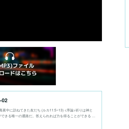
-02
02 真夜中に訪ねてきた友だち (ルカ11:5~13) <序論>祈りは神と
ができる唯一の通路だ。答えられれば力を得ることができる …