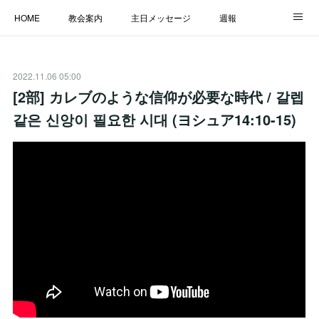
HOME
教会案内
主日メッセージ
週報
主日学校
MESSAGE
福音のメッセージ
ALBUM
2022.11.06 05:00
LINK
[2部] カレブのような信仰が必要な時代 / 갈렙
같은 신앙이 필요한 시대 (ヨシュア14:10-15)