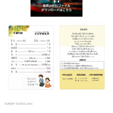
SUNDAY SCHOOL
(
334
)