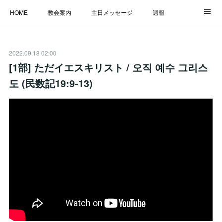
HOME
教会案内
主日メッセージ
週報
主日学校
MESSAGE
福音のメッセージ
ALBUM
2022.09.18 02:00
LINK
[1部] ただイエスキリスト / 오직 예수 그리스
도 (民数記19:9-13)