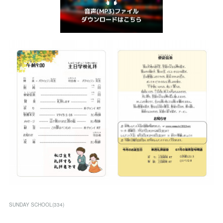
SUNDAY SCHOOL
(
334
)