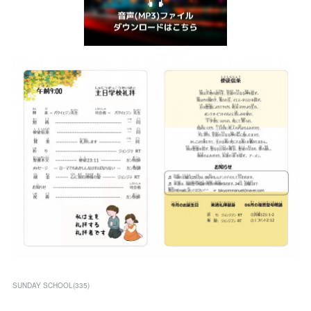
SUNDAY SCHOOL
(
335
)