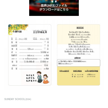
SUNDAY SCHOOL
(
334
)