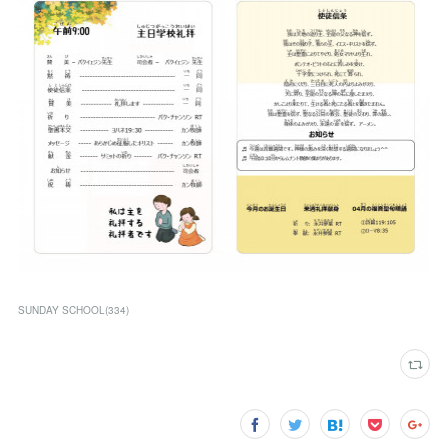
SUNDAY SCHOOL
(
334
)