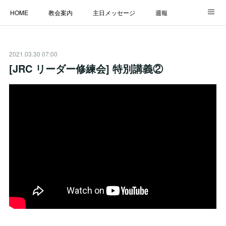
HOME
教会案内
主日メッセージ
週報
主日学校
MESSAGE
福音のメッセージ
ALBUM
2021.03.30 07:00
LINK
[JRC リーダー修練会] 特別講義②