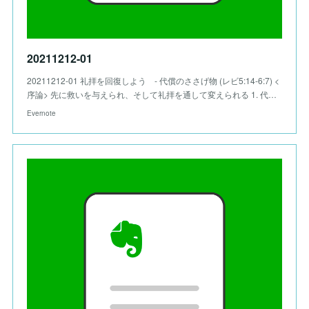
20211212-01
20211212-01 礼拝を回復しよう - 代償のささげ物 (レビ5:14-6:7) <
序論> 先に救いを与えられ、そして礼拝を通して変えられる 1. 代…
Evernote