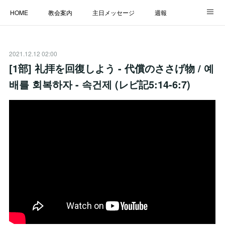
HOME
教会案内
主日メッセージ
週報
主日学校
MESSAGE
福音のメッセージ
ALBUM
2021.12.12 02:00
LINK
[1部] 礼拝を回復しよう - 代償のささげ物 / 예
배를 회복하자 - 속건제 (レビ記5:14-6:7)