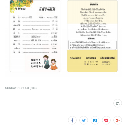
SUNDAY SCHOOL
(
334
)