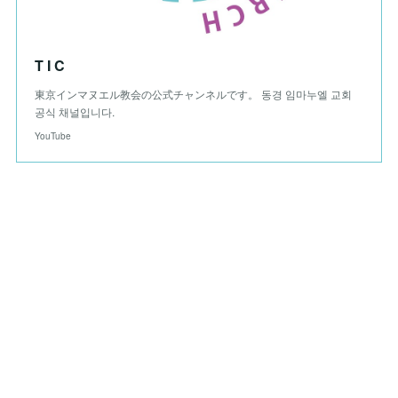
T I C
東京インマヌエル教会の公式チャンネルです。 동경 임마누엘 교회
공식 채널입니다.
YouTube