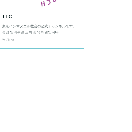
T I C
東京インマヌエル教会の公式チャンネルです。
동경 임마누엘 교회 공식 채널입니다.
YouTube